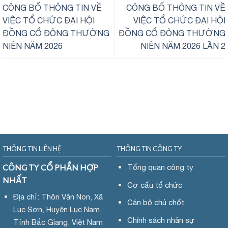
CÔNG BỐ THÔNG TIN VỀ
CÔNG BỐ THÔNG TIN VỀ
VIỆC TỔ CHỨC ĐẠI HỘI
VIỆC TỔ CHỨC ĐẠI HỘI
ĐỒNG CỔ ĐÔNG THƯỜNG
ĐỒNG CỔ ĐÔNG THƯỜNG
NIÊN NĂM 2026
NIÊN NĂM 2026 LẦN 2
THÔNG TIN LIÊN HỆ
THÔNG TIN CÔNG TY
CÔNG TY CỔ PHẦN HỢP
Tổng quan công ty
NHẤT
Cơ cấu tổ chức
Địa chỉ: Thôn Văn Non, Xã
Cán bộ chủ chốt
Lục Sơn, Huyện Lục Nam,
Chính sách nhân sự
Tỉnh Bắc Giang, Việt Nam