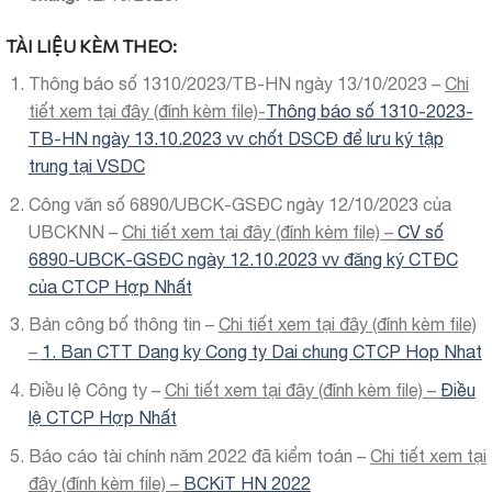
TÀI LIỆU KÈM THEO:
Thông báo số 1310/2023/TB-HN ngày 13/10/2023 –
Chi
tiết xem tại đây (đính kèm file)-
Thông báo số 1310-2023-
TB-HN ngày 13.10.2023 vv chốt DSCĐ để lưu ký tập
trung tại VSDC
Công văn số 6890/UBCK-GSĐC ngày 12/10/2023 của
UBCKNN –
Chi tiết xem tại đây (đính kèm file) –
CV số
6890-UBCK-GSĐC ngày 12.10.2023 vv đăng ký CTĐC
của CTCP Hợp Nhất
Bản công bố thông tin –
Chi tiết xem tại đây (đính kèm file)
–
1. Ban CTT Dang ky Cong ty Dai chung CTCP Hop Nhat
Điều lệ Công ty –
Chi tiết xem tại đây (đính kèm file) –
Điều
lệ CTCP Hợp Nhất
Báo cáo tài chính năm 2022 đã kiểm toán –
Chi tiết xem tại
đây (đính kèm file) –
BCKiT HN 2022