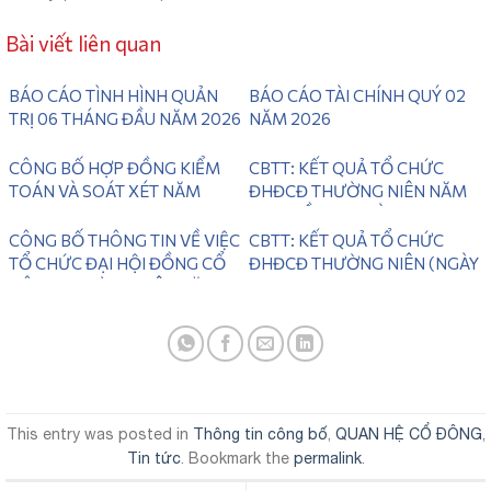
Bài viết liên quan
BÁO CÁO TÌNH HÌNH QUẢN
BÁO CÁO TÀI CHÍNH QUÝ 02
TRỊ 06 THÁNG ĐẦU NĂM 2026
NĂM 2026
CÔNG BỐ HỢP ĐỒNG KIỂM
CBTT: KẾT QUẢ TỔ CHỨC
TOÁN VÀ SOÁT XÉT NĂM
ĐHĐCĐ THƯỜNG NIÊN NĂM
2026
2025 LẦN 2 ( NGÀY
28/06/2026)
CÔNG BỐ THÔNG TIN VỀ VIỆC
CBTT: KẾT QUẢ TỔ CHỨC
TỔ CHỨC ĐẠI HỘI ĐỒNG CỔ
ĐHĐCĐ THƯỜNG NIÊN (NGÀY
ĐÔNG THƯỜNG NIÊN NĂM
31/05/2026)
2026 LẦN 2
This entry was posted in
Thông tin công bố
,
QUAN HỆ CỔ ĐÔNG
,
Tin tức
. Bookmark the
permalink
.