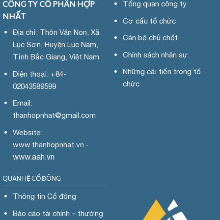
CÔNG TY CỔ PHẦN HỢP
Tổng quan công ty
NHẤT
Cơ cấu tổ chức
Địa chỉ: Thôn Văn Non, Xã
Cán bộ chủ chốt
Lục Sơn, Huyện Lục Nam,
Chính sách nhân sự
Tỉnh Bắc Giang, Việt Nam
Những cải tiến trong tổ
Điện thoại: +84-
chức
02043589599
Email:
thanhopnhat
@gmail.com
Website:
www.
thanhopnhat.vn -
www.aah.vn
QUAN HỆ CỔ ĐÔNG
Thông tin Cổ đông
Báo cáo tài chính – thường