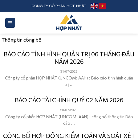
Skip
CÔNG TY CỔ PHẦN HỢP NHẤT
to
content
Thông tin công bố
BÁO CÁO TÌNH HÌNH QUẢN TRỊ 06 THÁNG ĐẦU
NĂM 2026
31/07/2026
Công ty cổ phần HỢP NHẤT (UNCOM: AAH) : Báo cáo tình hình quản
trị ...
BÁO CÁO TÀI CHÍNH QUÝ 02 NĂM 2026
20/07/2026
Công ty cổ phần HỢP NHẤT (UNCOM: AAH) : công bố thông tin Báo
cáo ...
CÔNG BỐ HỢP ĐỒNG KIỂM TOÁN VÀ SOÁT XÉT