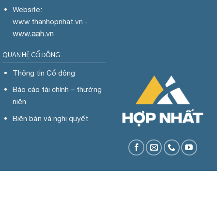
Website:
www.
thanhopnhat.vn -
www.aah.vn
QUAN HỆ CỔ ĐÔNG
Thông tin Cổ đông
Báo cáo tài chính – thường
niên
Biên bản và nghị quyết