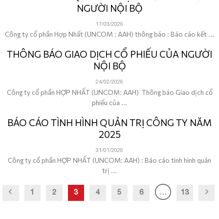
NGƯỜI NỘI BỘ
17/03/2026
Công ty cổ phần Hợp Nhất (UNCOM : AAH) thông báo : Báo cáo kết ...
THÔNG BÁO GIAO DỊCH CỔ PHIẾU CỦA NGƯỜI
NỘI BỘ
24/02/2026
Công ty cổ phần HỢP NHẤT (UNCOM: AAH) Thông báo Giao dịch cổ
phiếu của ...
BÁO CÁO TÌNH HÌNH QUẢN TRỊ CÔNG TY NĂM
2025
31/01/2026
Công ty cổ phần HỢP NHẤT (UNCOM: AAH) : Báo cáo tình hình quản
trị ...
1
2
3
4
5
6
…
13