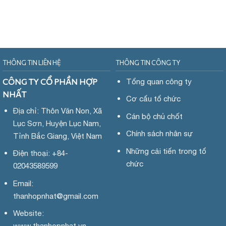
THÔNG TIN LIÊN HỆ
THÔNG TIN CÔNG TY
CÔNG TY CỔ PHẦN HỢP
Tổng quan công ty
NHẤT
Cơ cấu tổ chức
Địa chỉ: Thôn Văn Non, Xã
Cán bộ chủ chốt
Lục Sơn, Huyện Lục Nam,
Chính sách nhân sự
Tỉnh Bắc Giang, Việt Nam
Những cải tiến trong tổ
Điện thoại: +84-
chức
02043589599
Email:
thanhopnhat
@gmail.com
Website:
www.
thanhopnhat.vn -