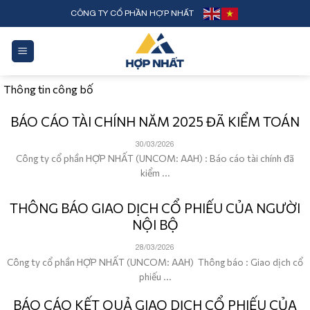
Skip
CÔNG TY CỔ PHẦN HỢP NHẤT
to
content
Thông tin công bố
BÁO CÁO TÀI CHÍNH NĂM 2025 ĐÃ KIỂM TOÁN
30/03/2026
Công ty cổ phần HỢP NHẤT (UNCOM: AAH) : Báo cáo tài chính đã
kiểm ...
THÔNG BÁO GIAO DỊCH CỔ PHIẾU CỦA NGƯỜI
NỘI BỘ
28/03/2026
Công ty cổ phần HỢP NHẤT (UNCOM: AAH) Thông báo : Giao dịch cổ
phiếu ...
BÁO CÁO KẾT QUẢ GIAO DỊCH CỔ PHIẾU CỦA