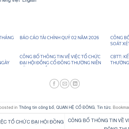
 THÁNG
BÁO CÁO TÀI CHÍNH QUÝ 02 NĂM 2026
CÔNG BỐ
SOÁT XÉ
CÔNG BỐ THÔNG TIN VỀ VIỆC TỔ CHỨC
CBTT: K
NGÀY
ĐẠI HỘI ĐỒNG CỔ ĐÔNG THƯỜNG NIÊN
THƯỜNG 
NĂM 2026 LẦN 2
 posted in
Thông tin công bố
,
QUAN HỆ CỔ ĐÔNG
,
Tin tức
. Bookma
CÔNG BỐ THÔNG TIN VỀ V
IỆC TỔ CHỨC ĐẠI HỘI ĐỒNG