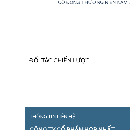
CỔ ĐÔNG THƯỜNG NIÊN NĂM 
ĐỐI TÁC CHIẾN LƯỢC
THÔNG TIN LIÊN HỆ
CÔNG TY CỔ PHẦN HỢP NHẤT