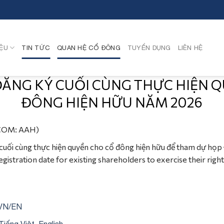
IỆU
TIN TỨC
QUAN HỆ CỔ ĐÔNG
TUYỂN DỤNG
LIÊN HỆ
 ĐĂNG KÝ CUỐI CÙNG THỰC HIỆN 
ĐÔNG HIỆN HỮU NĂM 2026
COM: AAH)
cuối cùng thực hiện quyền cho cổ đông hiện hữu để tham dự họp
egistration date for existing shareholders to exercise their righ
VN/EN
Tiếng Việt
English