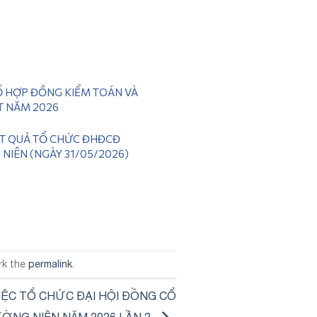
 HỢP ĐỒNG KIỂM TOÁN VÀ
T NĂM 2026
ẾT QUẢ TỔ CHỨC ĐHĐCĐ
NIÊN (NGÀY 31/05/2026)
rk the
permalink
.
IỆC TỔ CHỨC ĐẠI HỘI ĐỒNG CỔ