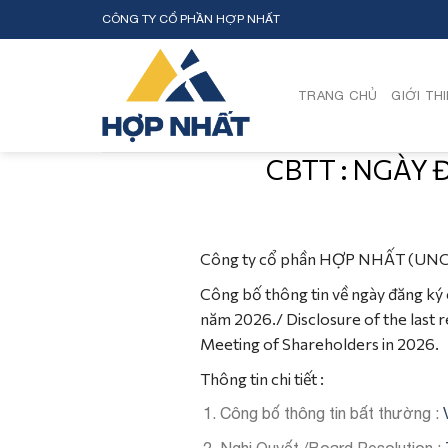
Skip
CÔNG TY CỔ PHẦN HỢP NHẤT
to
content
TRANG CHỦ
GIỚI TH
CBTT : NGÀY
Công ty cổ phần HỢP NHẤT (UN
Công bố thông tin về ngày đăng ký 
năm 2026./ Disclosure of the last r
Meeting of Shareholders in 2026.
Thông tin chi tiết :
Công bố thông tin bất thường :
Nghị Quyết /Board Resolution :