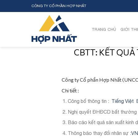
Skip
CÔNG TY CỔ PHẦN HỢP NHẤT
to
content
TRANG CHỦ
GIỚI TH
CBTT: KẾT QUẢ
Công ty Cổ phần Hợp Nhất (UNCOM
Chi tiết :
Công bố thông tin :
Tiếng Việt
Nghị quyết ĐHĐCD bất thường
Báo cáo kết quả sản xuất kinh
Thông báo thay đổi nhân sự :
VN