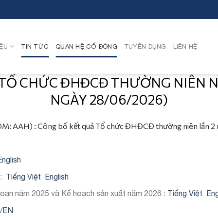
IỆU
TIN TỨC
QUAN HỆ CỔ ĐÔNG
TUYỂN DỤNG
LIÊN HỆ
 TỔ CHỨC ĐHĐCĐ THƯỜNG NIÊN NĂ
NGÀY 28/06/2026)
: AAH) : Công bố kết quả Tổ chức ĐHĐCĐ thường niên lần 2 
English
 :
Tiếng Việt
English
 doan năm 2025 và Kế hoạch sản xuất năm 2026 :
Tiếng Việt
Eng
/EN