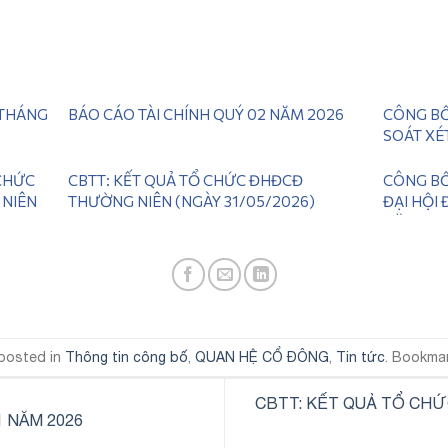
 THÁNG
BÁO CÁO TÀI CHÍNH QUÝ 02 NĂM 2026
CÔNG BỐ
SOÁT XÉ
 CHỨC
CBTT: KẾT QUẢ TỔ CHỨC ĐHĐCĐ
CÔNG BỐ
 NIÊN
THƯỜNG NIÊN (NGÀY 31/05/2026)
ĐẠI HỘI
NĂM 20
 posted in
Thông tin công bố
,
QUAN HỆ CỔ ĐÔNG
,
Tin tức
. Bookma
CBTT: KẾT QUẢ TỔ CH
1 NĂM 2026