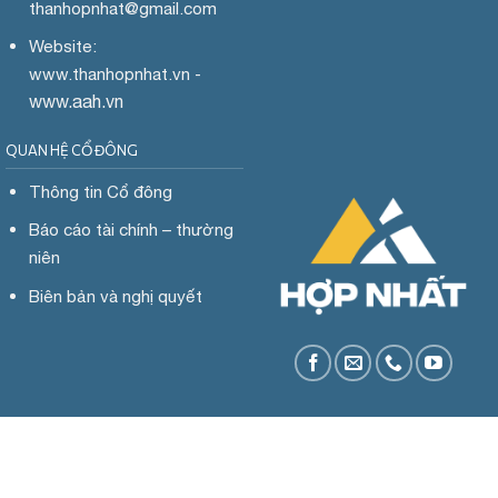
thanhopnhat
@gmail.com
Website:
www.
thanhopnhat.vn -
www.aah.vn
QUAN HỆ CỔ ĐÔNG
Thông tin Cổ đông
Báo cáo tài chính – thường
niên
Biên bản và nghị quyết