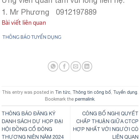
1. Mr Phương 0912197889
Bài viết liên quan
THÔNG BÁO TUYỂN DỤNG
This entry was posted in
Tin tức
,
Thông tin công bố
,
Tuyển dụng
.
Bookmark the
permalink
.
THÔNG BÁO ĐĂNG KÝ
CÔNG BỐ NGHỊ QUYẾT
DANH SÁCH DỰ HỌP ĐẠI
CHẤP THUẬN GIỮA CTCP
HỘI ĐỒNG CỔ ĐÔNG
HỢP NHẤT VỚI NGƯỜI CÓ
THƯƠNG NIÊN NĂM 2024
LIÊN QUAN