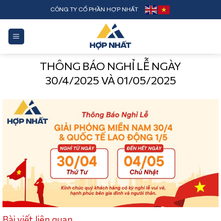
Skip
CÔNG TY CỔ PHẦN HỢP NHẤT
to
content
THÔNG BÁO NGHỈ LỄ NGÀY
30/4/2025 VÀ 01/05/2025
Bài viết liên quan