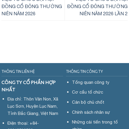
ĐỒNG CỔ ĐÔNG THƯỜNG
ĐỒNG CỔ ĐÔNG THƯỜNG
NIÊN NĂM 2026
NIÊN NĂM 2026 LẦN 2
THÔNG TIN LIÊN HỆ
THÔNG TIN CÔNG TY
CÔNG TY CỔ PHẦN HỢP
Tổng quan công ty
NHẤT
Cơ cấu tổ chức
Địa chỉ: Thôn Văn Non, Xã
Cán bộ chủ chốt
Lục Sơn, Huyện Lục Nam,
Chính sách nhân sự
Tỉnh Bắc Giang, Việt Nam
Những cải tiến trong tổ
Điện thoại: +84-