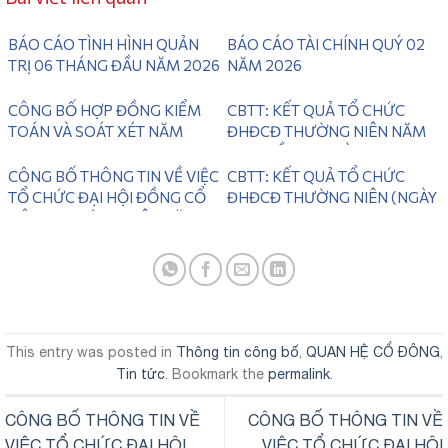
BÁO CÁO TÌNH HÌNH QUẢN
BÁO CÁO TÀI CHÍNH QUÝ 02
TRỊ 06 THÁNG ĐẦU NĂM 2026
NĂM 2026
CÔNG BỐ HỢP ĐỒNG KIỂM
CBTT: KẾT QUẢ TỔ CHỨC
TOÁN VÀ SOÁT XÉT NĂM
ĐHĐCĐ THƯỜNG NIÊN NĂM
2026
2025 LẦN 2 ( NGÀY
28/06/2026)
CÔNG BỐ THÔNG TIN VỀ VIỆC
CBTT: KẾT QUẢ TỔ CHỨC
TỔ CHỨC ĐẠI HỘI ĐỒNG CỔ
ĐHĐCĐ THƯỜNG NIÊN (NGÀY
ĐÔNG THƯỜNG NIÊN NĂM
31/05/2026)
2026 LẦN 2
This entry was posted in
Thông tin công bố
,
QUAN HỆ CỔ ĐÔNG
,
Tin tức
. Bookmark the
permalink
.
CÔNG BỐ THÔNG TIN VỀ
CÔNG BỐ THÔNG TIN VỀ
VIỆC TỔ CHỨC ĐẠI HỘI
VIỆC TỔ CHỨC ĐẠI HỘI