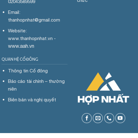
chức
02043589599
Email:
thanhopnhat
@gmail.com
Website:
www.
thanhopnhat.vn -
www.aah.vn
QUAN HỆ CỔ ĐÔNG
Thông tin Cổ đông
Báo cáo tài chính – thường
niên
Biên bản và nghị quyết