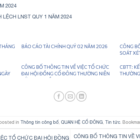
ĂM 2024
H LỆCH LNST QUY 1 NĂM 2024
 THÁNG
BÁO CÁO TÀI CHÍNH QUÝ 02 NĂM 2026
CÔNG BỐ
SOÁT XÉ
CÔNG BỐ THÔNG TIN VỀ VIỆC TỔ CHỨC
CBTT: K
NGÀY
ĐẠI HỘI ĐỒNG CỔ ĐÔNG THƯỜNG NIÊN
THƯỜNG 
NĂM 2026 LẦN 2
 posted in
Thông tin công bố
,
QUAN HỆ CỔ ĐÔNG
,
Tin tức
. Bookma
CÔNG BỐ THÔNG TIN VỀ V
IỆC TỔ CHỨC ĐẠI HỘI ĐỒNG