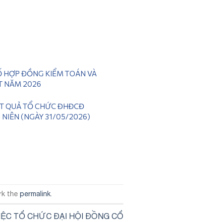
 HỢP ĐỒNG KIỂM TOÁN VÀ
T NĂM 2026
ẾT QUẢ TỔ CHỨC ĐHĐCĐ
NIÊN (NGÀY 31/05/2026)
rk the
permalink
.
IỆC TỔ CHỨC ĐẠI HỘI ĐỒNG CỔ