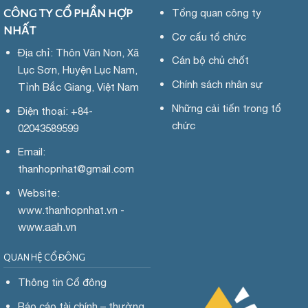
CÔNG TY CỔ PHẦN HỢP
Tổng quan công ty
NHẤT
Cơ cấu tổ chức
Địa chỉ: Thôn Văn Non, Xã
Cán bộ chủ chốt
Lục Sơn, Huyện Lục Nam,
Chính sách nhân sự
Tỉnh Bắc Giang, Việt Nam
Những cải tiến trong tổ
Điện thoại: +84-
chức
02043589599
Email:
thanhopnhat
@gmail.com
Website:
www.
thanhopnhat.vn -
www.aah.vn
QUAN HỆ CỔ ĐÔNG
Thông tin Cổ đông
Báo cáo tài chính – thường