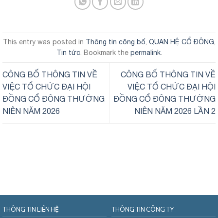
This entry was posted in
Thông tin công bố
,
QUAN HỆ CỔ ĐÔNG
,
Tin tức
. Bookmark the
permalink
.
CÔNG BỐ THÔNG TIN VỀ
CÔNG BỐ THÔNG TIN VỀ
VIỆC TỔ CHỨC ĐẠI HỘI
VIỆC TỔ CHỨC ĐẠI HỘI
ĐỒNG CỔ ĐÔNG THƯỜNG
ĐỒNG CỔ ĐÔNG THƯỜNG
NIÊN NĂM 2026
NIÊN NĂM 2026 LẦN 2
THÔNG TIN LIÊN HỆ
THÔNG TIN CÔNG TY