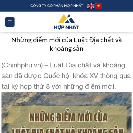
Skip
CÔNG TY CỔ PHẦN HỢP NHẤT
to
content
Những điểm mới của Luật Địa chất và
khoáng sản
(Chinhphu.vn) – Luật Địa chất và khoáng
sản đã được Quốc hội khóa XV thông qua
tại kỳ họp thứ 8 với những điểm mới.