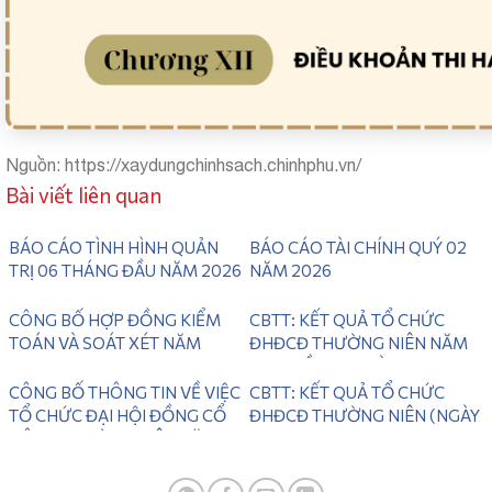
Nguồn: https://xaydungchinhsach.chinhphu.vn/
Bài viết liên quan
BÁO CÁO TÌNH HÌNH QUẢN
BÁO CÁO TÀI CHÍNH QUÝ 02
TRỊ 06 THÁNG ĐẦU NĂM 2026
NĂM 2026
CÔNG BỐ HỢP ĐỒNG KIỂM
CBTT: KẾT QUẢ TỔ CHỨC
TOÁN VÀ SOÁT XÉT NĂM
ĐHĐCĐ THƯỜNG NIÊN NĂM
2026
2025 LẦN 2 ( NGÀY
28/06/2026)
CÔNG BỐ THÔNG TIN VỀ VIỆC
CBTT: KẾT QUẢ TỔ CHỨC
TỔ CHỨC ĐẠI HỘI ĐỒNG CỔ
ĐHĐCĐ THƯỜNG NIÊN (NGÀY
ĐÔNG THƯỜNG NIÊN NĂM
31/05/2026)
2026 LẦN 2