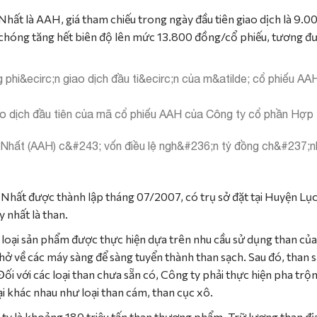
ất là AAH, giá tham chiếu trong ngày đầu tiên giao dịch là 9.0
chóng tăng hết biên độ lên mức 13.800 đồng/cổ phiếu, tương đươn
ao dịch đầu tiên của mã cổ phiếu AAH của Công ty cổ phần Hợp
Nhất được thành lập tháng 07/2007, có trụ sở đặt tại Huyện Lục
 nhất là than.
 loại sản phẩm được thực hiện dựa trên nhu cầu sử dụng than củ
chở về các máy sàng để sàng tuyển thành than sạch. Sau đó, than
ối với các loại than chưa sẵn có, Công ty phải thực hiện pha trộ
i khác nhau như loại than cám, than cục xô.
y là khoảng 180 triệu tấn than thương phẩm. Trữ lượng than đị