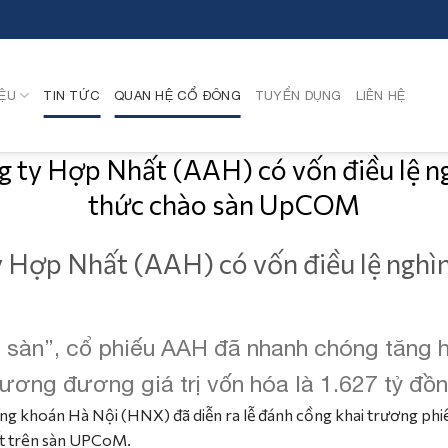
IỆU
TIN TỨC
QUAN HỆ CỔ ĐÔNG
TUYỂN DỤNG
LIÊN HỆ
g ty Hợp Nhất (AAH) có vốn điều lệ ng
thức chào sàn UpCOM
 Hợp Nhất (AAH) có vốn điều lệ nghìn
 sàn”, cổ phiếu AAH đã nhanh chóng tăng h
ương đương giá trị vốn hóa là 1.627 tỷ đồn
ứng khoán Hà Nội (HNX) đã diễn ra lễ đánh cồng khai trương phiên
t trên sàn UPCoM.