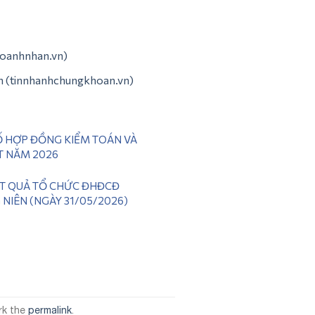
doanhnhan.vn)
án (tinnhanhchungkhoan.vn)
 HỢP ĐỒNG KIỂM TOÁN VÀ
T NĂM 2026
ẾT QUẢ TỔ CHỨC ĐHĐCĐ
NIÊN (NGÀY 31/05/2026)
rk the
permalink
.