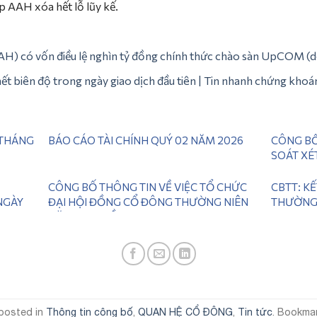
úp AAH xóa hết lỗ lũy kế.
AH) có vốn điều lệ nghìn tỷ đồng chính thức chào sàn UpCOM (
t biên độ trong ngày giao dịch đầu tiên | Tin nhanh chứng kho
 THÁNG
BÁO CÁO TÀI CHÍNH QUÝ 02 NĂM 2026
CÔNG BỐ
SOÁT XÉ
CÔNG BỐ THÔNG TIN VỀ VIỆC TỔ CHỨC
CBTT: K
NGÀY
ĐẠI HỘI ĐỒNG CỔ ĐÔNG THƯỜNG NIÊN
THƯỜNG 
NĂM 2026 LẦN 2
 posted in
Thông tin công bố
,
QUAN HỆ CỔ ĐÔNG
,
Tin tức
. Bookma