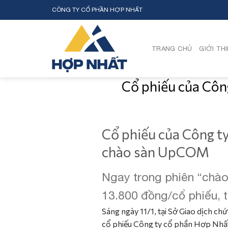
Skip
CÔNG TY CỔ PHẦN HỢP NHẤT
to
content
TRANG CHỦ
GIỚI TH
Cổ phiếu của Côn
Cổ phiếu của Công ty
chào sàn UpCOM
Ngay trong phiên “chào
13.800 đồng/cổ phiếu, t
Sáng ngày 11/1, tại Sở Giao dịch ch
cổ phiếu Công ty cổ phần Hợp Nhấ