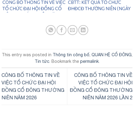
28/06/2026)
CÔNG BỐ THÔNG TIN VỀ VIỆC
CBTT: KẾT QUẢ TỔ CHỨC
TỔ CHỨC ĐẠI HỘI ĐỒNG CỔ
ĐHĐCĐ THƯỜNG NIÊN (NGÀY
ĐÔNG THƯỜNG NIÊN NĂM
31/05/2026)
2026 LẦN 2
This entry was posted in
Thông tin công bố
,
QUAN HỆ CỔ ĐÔNG
,
Tin tức
. Bookmark the
permalink
.
CÔNG BỐ THÔNG TIN VỀ
CÔNG BỐ THÔNG TIN VỀ
VIỆC TỔ CHỨC ĐẠI HỘI
VIỆC TỔ CHỨC ĐẠI HỘI
ĐỒNG CỔ ĐÔNG THƯỜNG
ĐỒNG CỔ ĐÔNG THƯỜNG
NIÊN NĂM 2026
NIÊN NĂM 2026 LẦN 2