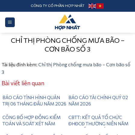
Skip
CÔNG TY CỔ PHẦN HỢP NHẤT
to
content
CHỈ THỊ PHÒNG CHỐNG MƯA BÃO –
CƠN BÃO SỐ 3
Tài liệu đính kèm:
Chỉ thị Phòng chống mưa bão – Cơn bão số
3
Bài viết liên quan
BÁO CÁO TÌNH HÌNH QUẢN
BÁO CÁO TÀI CHÍNH QUÝ 02
TRỊ 06 THÁNG ĐẦU NĂM 2026
NĂM 2026
CÔNG BỐ HỢP ĐỒNG KIỂM
CBTT: KẾT QUẢ TỔ CHỨC
TOÁN VÀ SOÁT XÉT NĂM
ĐHĐCĐ THƯỜNG NIÊN NĂM
2026
2025 LẦN 2 ( NGÀY