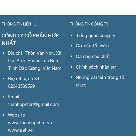
THÔNG TIN LIÊN HỆ
THÔNG TIN CÔNG TY
CÔNG TY CỔ PHẦN HỢP
Tổng quan công ty
NHẤT
Cơ cấu tổ chức
Địa chỉ: Thôn Văn Non, Xã
Cán bộ chủ chốt
Lục Sơn, Huyện Lục Nam,
Chính sách nhân sự
Tỉnh Bắc Giang, Việt Nam
Những cải tiến trong tổ
Điện thoại: +84-
chức
02043589599
Email:
thanhopnhat
@gmail.com
Website:
www.
thanhopnhat.vn -
www.aah.vn