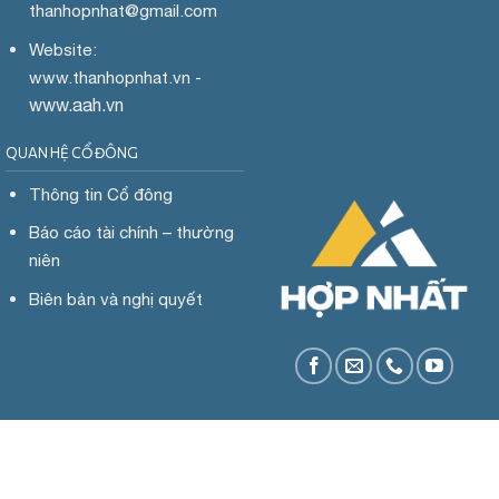
thanhopnhat
@gmail.com
Website:
www.
thanhopnhat.vn -
www.aah.vn
QUAN HỆ CỔ ĐÔNG
Thông tin Cổ đông
Báo cáo tài chính – thường
niên
Biên bản và nghị quyết