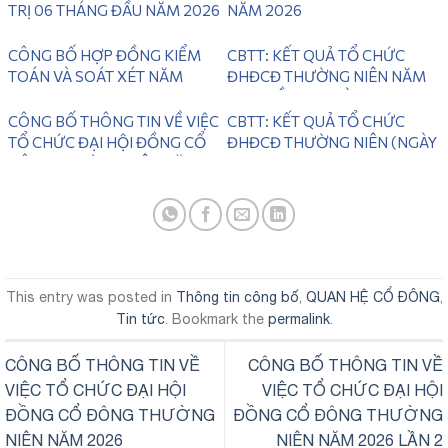
TRỊ 06 THÁNG ĐẦU NĂM 2026
NĂM 2026
CÔNG BỐ HỢP ĐỒNG KIỂM
CBTT: KẾT QUẢ TỔ CHỨC
TOÁN VÀ SOÁT XÉT NĂM
ĐHĐCĐ THƯỜNG NIÊN NĂM
2026
2025 LẦN 2 ( NGÀY
28/06/2026)
CÔNG BỐ THÔNG TIN VỀ VIỆC
CBTT: KẾT QUẢ TỔ CHỨC
TỔ CHỨC ĐẠI HỘI ĐỒNG CỔ
ĐHĐCĐ THƯỜNG NIÊN (NGÀY
ĐÔNG THƯỜNG NIÊN NĂM
31/05/2026)
2026 LẦN 2
This entry was posted in
Thông tin công bố
,
QUAN HỆ CỔ ĐÔNG
,
Tin tức
. Bookmark the
permalink
.
CÔNG BỐ THÔNG TIN VỀ
CÔNG BỐ THÔNG TIN VỀ
VIỆC TỔ CHỨC ĐẠI HỘI
VIỆC TỔ CHỨC ĐẠI HỘI
ĐỒNG CỔ ĐÔNG THƯỜNG
ĐỒNG CỔ ĐÔNG THƯỜNG
NIÊN NĂM 2026
NIÊN NĂM 2026 LẦN 2