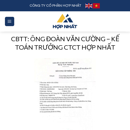
Skip
CÔNG TY CỔ PHẦN HỢP NHẤT
to
content
CBTT: ÔNG ĐOÀN VĂN CƯỜNG – KẾ
TOÁN TRƯỞNG CTCT HỢP NHẤT