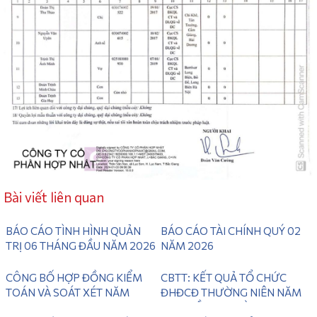
Bài viết liên quan
BÁO CÁO TÌNH HÌNH QUẢN
BÁO CÁO TÀI CHÍNH QUÝ 02
TRỊ 06 THÁNG ĐẦU NĂM 2026
NĂM 2026
CÔNG BỐ HỢP ĐỒNG KIỂM
CBTT: KẾT QUẢ TỔ CHỨC
TOÁN VÀ SOÁT XÉT NĂM
ĐHĐCĐ THƯỜNG NIÊN NĂM
2026
2025 LẦN 2 ( NGÀY