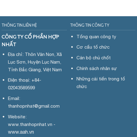
THÔNG TIN LIÊN HỆ
THÔNG TIN CÔNG TY
CÔNG TY CỔ PHẦN HỢP
Tổng quan công ty
NHẤT
Cơ cấu tổ chức
Địa chỉ: Thôn Văn Non, Xã
Cán bộ chủ chốt
Lục Sơn, Huyện Lục Nam,
Chính sách nhân sự
Tỉnh Bắc Giang, Việt Nam
Những cải tiến trong tổ
Điện thoại: +84-
chức
02043589599
Email:
thanhopnhat
@gmail.com
Website:
www.
thanhopnhat.vn -
www.aah.vn