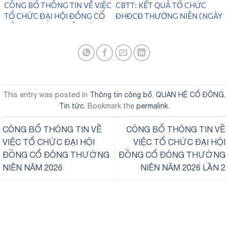
28/06/2026)
CÔNG BỐ THÔNG TIN VỀ VIỆC
CBTT: KẾT QUẢ TỔ CHỨC
TỔ CHỨC ĐẠI HỘI ĐỒNG CỔ
ĐHĐCĐ THƯỜNG NIÊN (NGÀY
ĐÔNG THƯỜNG NIÊN NĂM
31/05/2026)
2026 LẦN 2
This entry was posted in
Thông tin công bố
,
QUAN HỆ CỔ ĐÔNG
,
Tin tức
. Bookmark the
permalink
.
CÔNG BỐ THÔNG TIN VỀ
CÔNG BỐ THÔNG TIN VỀ
VIỆC TỔ CHỨC ĐẠI HỘI
VIỆC TỔ CHỨC ĐẠI HỘI
ĐỒNG CỔ ĐÔNG THƯỜNG
ĐỒNG CỔ ĐÔNG THƯỜNG
NIÊN NĂM 2026
NIÊN NĂM 2026 LẦN 2