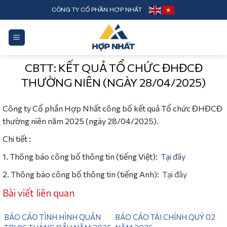
Skip
CÔNG TY CỔ PHẦN HỢP NHẤT
to
content
CBTT: KẾT QUẢ TỔ CHỨC ĐHĐCĐ
THƯỜNG NIÊN (NGÀY 28/04/2025)
Công ty Cổ phần Hợp Nhất công bố kết quả Tổ chức ĐHĐCĐ
thường niên năm 2025 (ngày 28/04/2025).
Chi tiết :
1. Thông báo công bố thông tin (tiếng Việt):
Tại đây
2. Thông báo công bố thông tin (tiếng Anh):
Tại đây
Bài viết liên quan
BÁO CÁO TÌNH HÌNH QUẢN
BÁO CÁO TÀI CHÍNH QUÝ 02