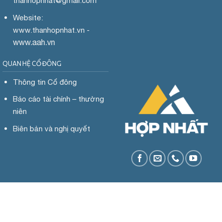
thanhopnhat
@gmail.com
Website:
www.
thanhopnhat.vn -
www.aah.vn
QUAN HỆ CỔ ĐÔNG
Thông tin Cổ đông
Báo cáo tài chính – thường
niên
Biên bản và nghị quyết