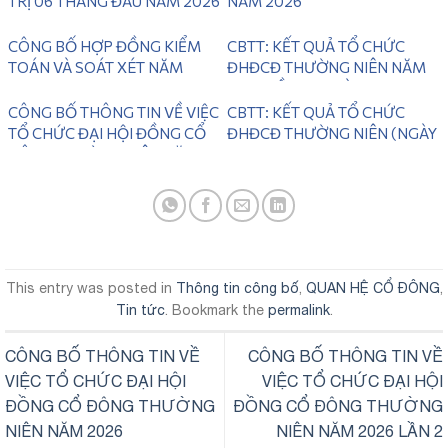
TRỊ 06 THÁNG ĐẦU NĂM 2026
NĂM 2026
CÔNG BỐ HỢP ĐỒNG KIỂM
CBTT: KẾT QUẢ TỔ CHỨC
TOÁN VÀ SOÁT XÉT NĂM
ĐHĐCĐ THƯỜNG NIÊN NĂM
2026
2025 LẦN 2 ( NGÀY
28/06/2026)
CÔNG BỐ THÔNG TIN VỀ VIỆC
CBTT: KẾT QUẢ TỔ CHỨC
TỔ CHỨC ĐẠI HỘI ĐỒNG CỔ
ĐHĐCĐ THƯỜNG NIÊN (NGÀY
ĐÔNG THƯỜNG NIÊN NĂM
31/05/2026)
2026 LẦN 2
This entry was posted in
Thông tin công bố
,
QUAN HỆ CỔ ĐÔNG
,
Tin tức
. Bookmark the
permalink
.
CÔNG BỐ THÔNG TIN VỀ
CÔNG BỐ THÔNG TIN VỀ
VIỆC TỔ CHỨC ĐẠI HỘI
VIỆC TỔ CHỨC ĐẠI HỘI
ĐỒNG CỔ ĐÔNG THƯỜNG
ĐỒNG CỔ ĐÔNG THƯỜNG
NIÊN NĂM 2026
NIÊN NĂM 2026 LẦN 2