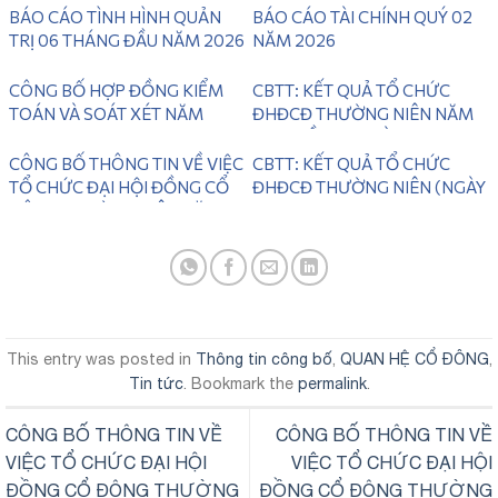
BÁO CÁO TÌNH HÌNH QUẢN
BÁO CÁO TÀI CHÍNH QUÝ 02
TRỊ 06 THÁNG ĐẦU NĂM 2026
NĂM 2026
CÔNG BỐ HỢP ĐỒNG KIỂM
CBTT: KẾT QUẢ TỔ CHỨC
TOÁN VÀ SOÁT XÉT NĂM
ĐHĐCĐ THƯỜNG NIÊN NĂM
2026
2025 LẦN 2 ( NGÀY
28/06/2026)
CÔNG BỐ THÔNG TIN VỀ VIỆC
CBTT: KẾT QUẢ TỔ CHỨC
TỔ CHỨC ĐẠI HỘI ĐỒNG CỔ
ĐHĐCĐ THƯỜNG NIÊN (NGÀY
ĐÔNG THƯỜNG NIÊN NĂM
31/05/2026)
2026 LẦN 2
This entry was posted in
Thông tin công bố
,
QUAN HỆ CỔ ĐÔNG
,
Tin tức
. Bookmark the
permalink
.
CÔNG BỐ THÔNG TIN VỀ
CÔNG BỐ THÔNG TIN VỀ
VIỆC TỔ CHỨC ĐẠI HỘI
VIỆC TỔ CHỨC ĐẠI HỘI
ĐỒNG CỔ ĐÔNG THƯỜNG
ĐỒNG CỔ ĐÔNG THƯỜNG