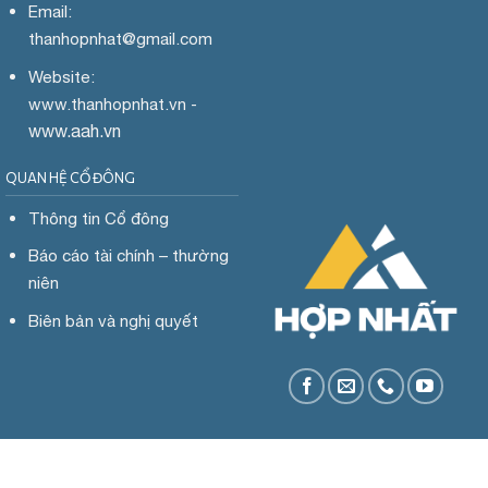
Email:
thanhopnhat
@gmail.com
Website:
www.
thanhopnhat.vn -
www.aah.vn
QUAN HỆ CỔ ĐÔNG
Thông tin Cổ đông
Báo cáo tài chính – thường
niên
Biên bản và nghị quyết