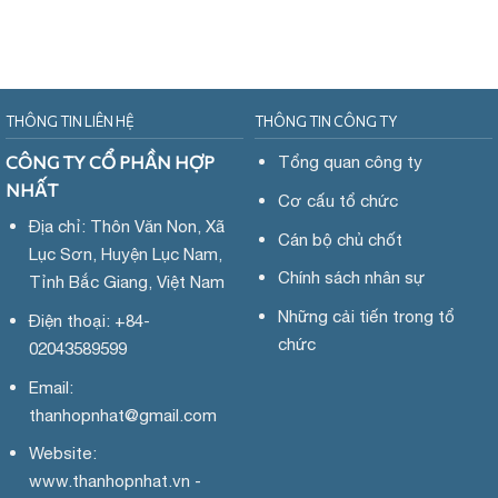
THÔNG TIN LIÊN HỆ
THÔNG TIN CÔNG TY
CÔNG TY CỔ PHẦN HỢP
Tổng quan công ty
NHẤT
Cơ cấu tổ chức
Địa chỉ: Thôn Văn Non, Xã
Cán bộ chủ chốt
Lục Sơn, Huyện Lục Nam,
Chính sách nhân sự
Tỉnh Bắc Giang, Việt Nam
Những cải tiến trong tổ
Điện thoại: +84-
chức
02043589599
Email:
thanhopnhat
@gmail.com
Website:
www.
thanhopnhat.vn -