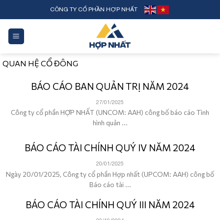
Skip
CÔNG TY CỔ PHẦN HỢP NHẤT
to
content
QUAN HỆ CỔ ĐÔNG
BÁO CÁO BAN QUẢN TRỊ NĂM 2024
27/01/2025
Công ty cổ phần HỢP NHẤT (UNCOM: AAH) công bố báo cáo Tình
hình quản ...
BÁO CÁO TÀI CHÍNH QUÝ IV NĂM 2024
20/01/2025
Ngày 20/01/2025, Công ty cổ phần Hợp nhất (UPCOM: AAH) công bố
Báo cáo tài ...
BÁO CÁO TÀI CHÍNH QUÝ III NĂM 2024