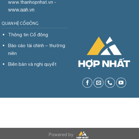
www.
thanhopnhat.vn -
www.aah.vn
QUAN HỆ CỔ ĐÔNG
Thông tin Cổ đông
Báo cáo tài chính – thường
niên
Biên bản và nghị quyết
Powered by