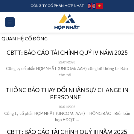
Skip
CÔNG TY CỔ PHẦN HỢP NHẤT
to
content
QUAN HỆ CỔ ĐÔNG
CBTT: BÁO CÁO TÀI CHÍNH QUÝ IV NĂM 2025
22/01/2026
Công ty cổ phần HỢP NHẤT (UNCOM: AAH) công bố thông tin Báo
cáo tài ...
THÔNG BÁO THAY ĐỔI NHÂN SỰ/ CHANGE IN
PERSONNEL
10/01/2026
Công ty cổ phần HỢP NHẤT (UNCOM: AAH) THÔNG BÁO : Biên bản
họp HĐQT ...
CBTT: BÁO CÁO TÀI CHÍNH QUÝ III NĂM 2025