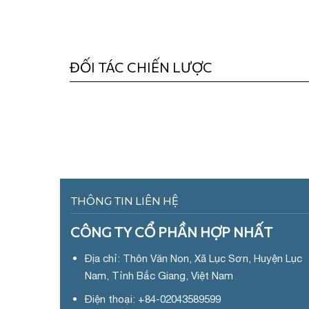
ĐỐI TÁC CHIẾN LƯỢC
THÔNG TIN LIÊN HỆ
CÔNG TY CỔ PHẦN HỢP NHẤT
Địa chỉ: Thôn Văn Non, Xã Lục Sơn, Huyện Lục
Nam, Tỉnh Bắc Giang, Việt Nam
Điện thoại: +84-02043589599