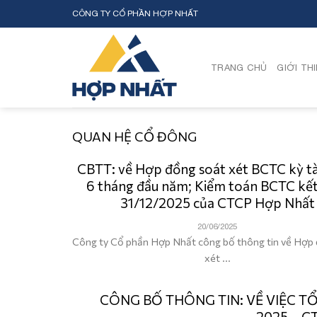
Skip
CÔNG TY CỔ PHẦN HỢP NHẤT
to
content
TRANG CHỦ
GIỚI TH
QUAN HỆ CỔ ĐÔNG
CBTT: về Hợp đồng soát xét BCTC kỳ tà
6 tháng đầu năm; Kiểm toán BCTC kết
31/12/2025 của CTCP Hợp Nhất
20/06/2025
Công ty Cổ phần Hợp Nhất công bố thông tin về Hợp
xét ...
CÔNG BỐ THÔNG TIN: VỀ VIỆC 
2025 – C