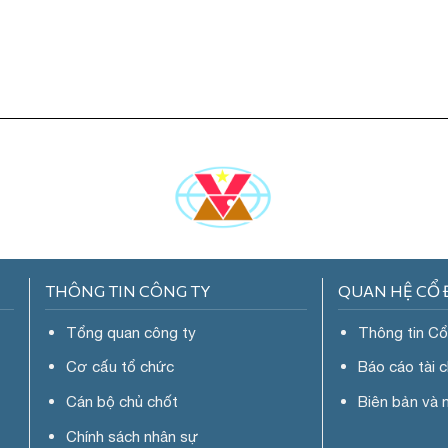
THÔNG TIN CÔNG TY
QUAN HỆ CỔ
Tổng quan công ty
Thông tin C
Cơ cấu tổ chức
Báo cáo tài 
Cán bộ chủ chốt
Biên bản và 
Chính sách nhân sự