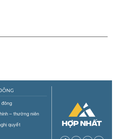
 ĐÔNG
ổ đông
chính – thường niên
nghị quyết