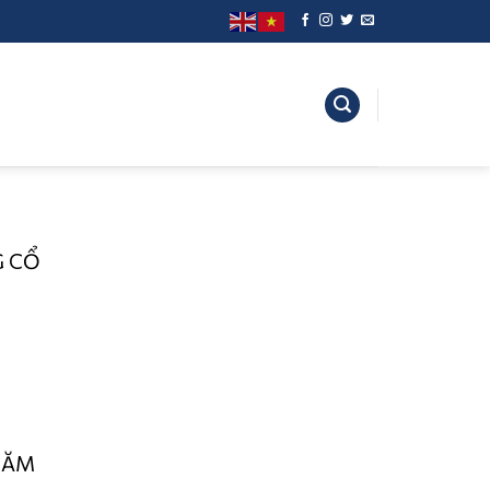
G CỔ
NĂM