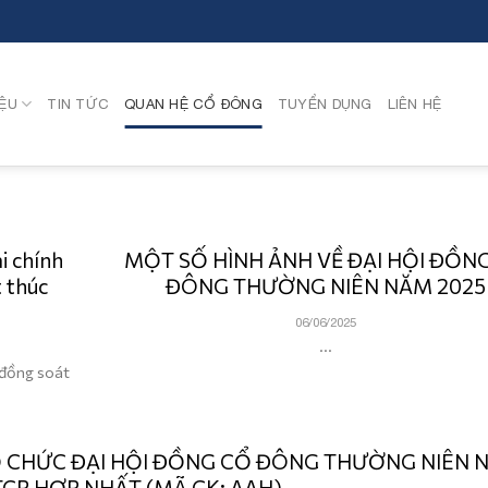
IỆU
TIN TỨC
QUAN HỆ CỔ ĐÔNG
TUYỂN DỤNG
LIÊN HỆ
i chính
MỘT SỐ HÌNH ẢNH VỀ ĐẠI HỘI ĐỒN
 thúc
ĐÔNG THƯỜNG NIÊN NĂM 2025
06/06/2025
...
 đồng soát
TỔ CHỨC ĐẠI HỘI ĐỒNG CỔ ĐÔNG THƯỜNG NIÊN 
TCP HỢP NHẤT (MÃ CK: AAH)