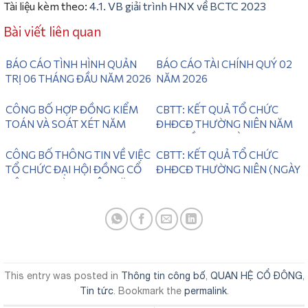
Tài liệu kèm theo:
4.1. VB giải trình HNX về BCTC 2023
Bài viết liên quan
BÁO CÁO TÌNH HÌNH QUẢN
BÁO CÁO TÀI CHÍNH QUÝ 02
TRỊ 06 THÁNG ĐẦU NĂM 2026
NĂM 2026
CÔNG BỐ HỢP ĐỒNG KIỂM
CBTT: KẾT QUẢ TỔ CHỨC
TOÁN VÀ SOÁT XÉT NĂM
ĐHĐCĐ THƯỜNG NIÊN NĂM
2026
2025 LẦN 2 ( NGÀY
28/06/2026)
CÔNG BỐ THÔNG TIN VỀ VIỆC
CBTT: KẾT QUẢ TỔ CHỨC
TỔ CHỨC ĐẠI HỘI ĐỒNG CỔ
ĐHĐCĐ THƯỜNG NIÊN (NGÀY
ĐÔNG THƯỜNG NIÊN NĂM
31/05/2026)
2026 LẦN 2
This entry was posted in
Thông tin công bố
,
QUAN HỆ CỔ ĐÔNG
,
Tin tức
. Bookmark the
permalink
.