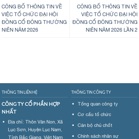
CÔNG BỐ THÔNG TIN VỀ
CÔNG BỐ THÔNG TIN VỀ
VIỆC TỔ CHỨC ĐẠI HỘI
VIỆC TỔ CHỨC ĐẠI HỘI
ĐỒNG CỔ ĐÔNG THƯỜNG
ĐỒNG CỔ ĐÔNG THƯỜNG
NIÊN NĂM 2026
NIÊN NĂM 2026 LẦN 2
THÔNG TIN LIÊN HỆ
THÔNG TIN CÔNG TY
CÔNG TY CỔ PHẦN HỢP
Tổng quan công ty
NHẤT
Cơ cấu tổ chức
Địa chỉ: Thôn Văn Non, Xã
Cán bộ chủ chốt
Lục Sơn, Huyện Lục Nam,
Chính sách nhân sự
Tỉnh Bắc Giang, Việt Nam