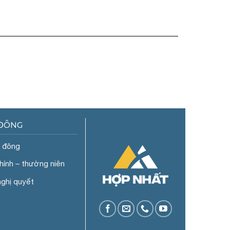
 ĐÔNG
ổ đông
chính – thường niên
nghị quyết