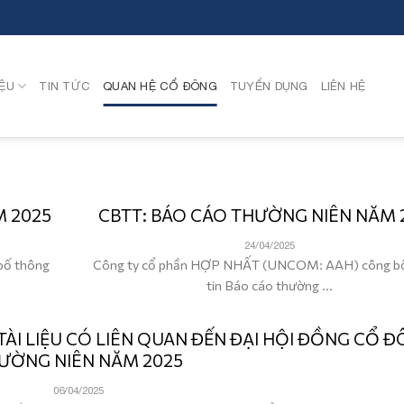
IỆU
TIN TỨC
QUAN HỆ CỔ ĐÔNG
TUYỂN DỤNG
LIÊN HỆ
M 2025
CBTT: BÁO CÁO THƯỜNG NIÊN NĂM 
24/04/2025
bố thông
Công ty cổ phần HỢP NHẤT (UNCOM: AAH) công b
tin Báo cáo thường ...
TÀI LIỆU CÓ LIÊN QUAN ĐẾN ĐẠI HỘI ĐỒNG CỔ 
ƯỜNG NIÊN NĂM 2025
06/04/2025