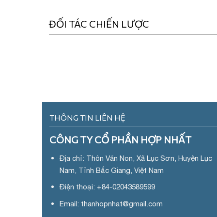
ĐỐI TÁC CHIẾN LƯỢC
THÔNG TIN LIÊN HỆ
CÔNG TY CỔ PHẦN HỢP NHẤT
Địa chỉ: Thôn Văn Non, Xã Lục Sơn, Huyện Lục
Nam, Tỉnh Bắc Giang, Việt Nam
Điện thoại: +84-02043589599
Email: thanhopnhat
@gmail.com