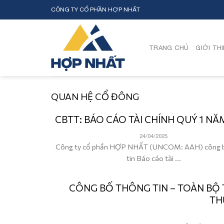
Skip
CÔNG TY CỔ PHẦN HỢP NHẤT
to
content
TRANG CHỦ
GIỚI TH
QUAN HỆ CỔ ĐÔNG
CBTT: BÁO CÁO TÀI CHÍNH QUÝ 1 NĂ
24/04/2025
Công ty cổ phần HỢP NHẤT (UNCOM: AAH) công 
tin Báo cáo tài ...
CÔNG BỐ THÔNG TIN – TOÀN BỘ 
TH