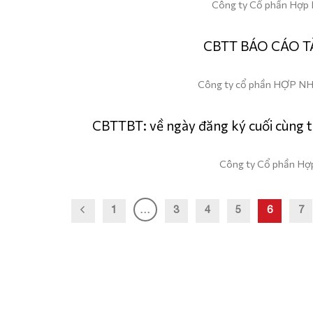
Công ty Cổ phần Hợp N
CBTT BÁO CÁO T
Công ty cổ phần HỢP NHẤ
CBTTBT: về ngày đăng ký cuối cùng 
Công ty Cổ phần Hợp 
1
…
3
4
5
6
7