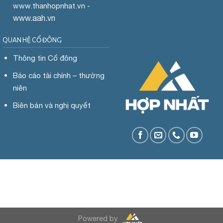
www.
thanhopnhat.vn -
www.aah.vn
QUAN HỆ CỔ ĐÔNG
Thông tin Cổ đông
Báo cáo tài chính – thường
niên
Biên bản và nghị quyết
Powered by