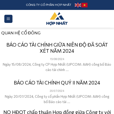
Skip
CÔNG TY CỔ PHẦN HỢP NHẤT
to
content
QUAN HỆ CỔ ĐÔNG
BÁO CÁO TÀI CHÍNH GIỮA NIÊN ĐỘ ĐÃ SOÁT
XÉT NĂM 2024
15/08/2024
Ngày 15/08/2024, Công ty CP Hợp Nhất (UPCOM: AAH) công bố Báo
cáo tài chính ...
BÁO CÁO TÀI CHÍNH QUÝ II NĂM 2024
20/07/2024
Ngày 20/07/2024, Công ty cổ phần Hợp Nhất (UPCOM: AAH) công
bố Báo cáo tài ...
NQ HĐQT chấp thuận Hợp đồng giữa Công ty với