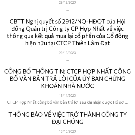
29/12/2023
...
CBTT Nghị quyết số 2912/NQ-HĐQT của Hội
đồng Quản trị Công ty CP Hợp Nhất về việc
thông qua kết quả mua lại cổ phần của Cổ đông
hiện hữu tại CTCP Thiên Lâm Đạt
29/12/2023
...
CÔNG BỐ THÔNG TIN: CTCP HỢP NHẤT CÔNG
BỐ VĂN BẢN TRẢ LỜI CỦA ỦY BAN CHỨNG
KHOÁN NHÀ NƯỚC
18/11/2023
CTCP Hợp Nhất công bố văn bản trả lời sau khi nhận được Hồ sơ ...
THÔNG BÁO VỀ VIỆC TRỞ THÀNH CÔNG TY
ĐẠI CHÚNG
13/10/2023