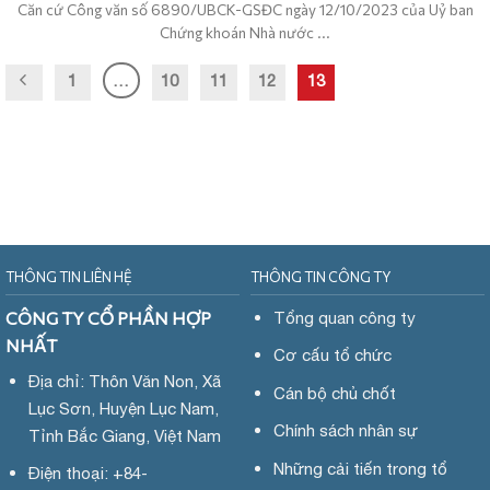
Căn cứ Công văn số 6890/UBCK-GSĐC ngày 12/10/2023 của Uỷ ban
Chứng khoán Nhà nước ...
1
…
10
11
12
13
THÔNG TIN LIÊN HỆ
THÔNG TIN CÔNG TY
CÔNG TY CỔ PHẦN HỢP
Tổng quan công ty
NHẤT
Cơ cấu tổ chức
Địa chỉ: Thôn Văn Non, Xã
Cán bộ chủ chốt
Lục Sơn, Huyện Lục Nam,
Chính sách nhân sự
Tỉnh Bắc Giang, Việt Nam
Những cải tiến trong tổ
Điện thoại: +84-