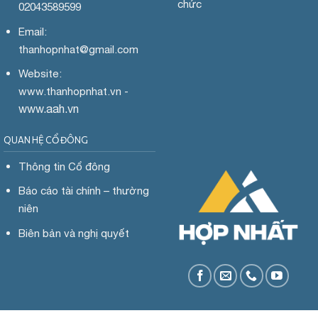
chức
02043589599
Email:
thanhopnhat
@gmail.com
Website:
www.
thanhopnhat.vn -
www.aah.vn
QUAN HỆ CỔ ĐÔNG
Thông tin Cổ đông
Báo cáo tài chính – thường
niên
Biên bản và nghị quyết