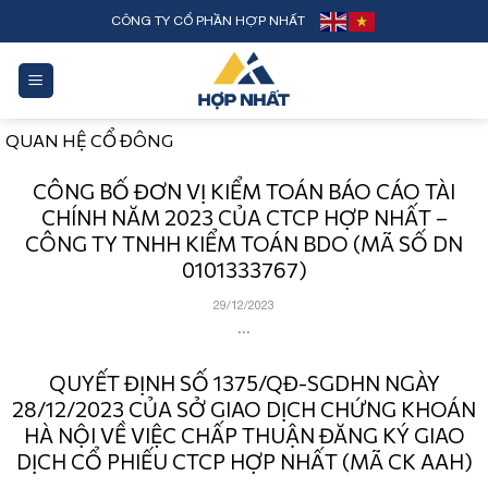
Skip
CÔNG TY CỔ PHẦN HỢP NHẤT
to
content
QUAN HỆ CỔ ĐÔNG
CÔNG BỐ ĐƠN VỊ KIỂM TOÁN BÁO CÁO TÀI
CHÍNH NĂM 2023 CỦA CTCP HỢP NHẤT –
CÔNG TY TNHH KIỂM TOÁN BDO (MÃ SỐ DN
0101333767)
29/12/2023
...
QUYẾT ĐỊNH SỐ 1375/QĐ-SGDHN NGÀY
28/12/2023 CỦA SỞ GIAO DỊCH CHỨNG KHOÁN
HÀ NỘI VỀ VIỆC CHẤP THUẬN ĐĂNG KÝ GIAO
DỊCH CỔ PHIẾU CTCP HỢP NHẤT (MÃ CK AAH)